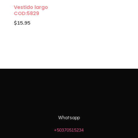
Vestido largo
COD:5829
$
15.95
Whatsapp
+50370515234