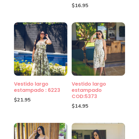
$
16.95
Vestido largo
Vestido largo
estampado : 6223
estampado
COD:5373
$
21.95
$
14.95