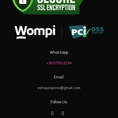
Whatsapp
+50370515234
Email
eshopexpose@gmail.com
Follow Us