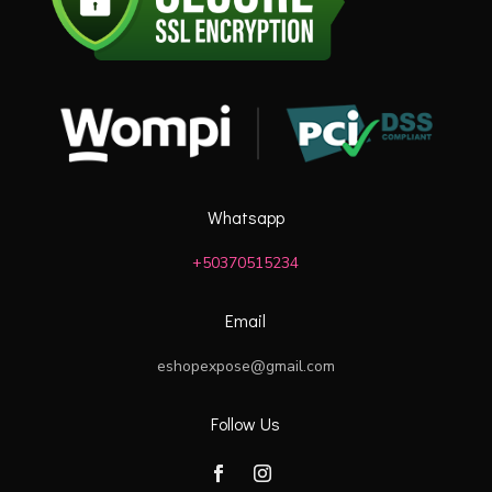
Whatsapp
+50370515234
Email
eshopexpose@gmail.com
Follow Us