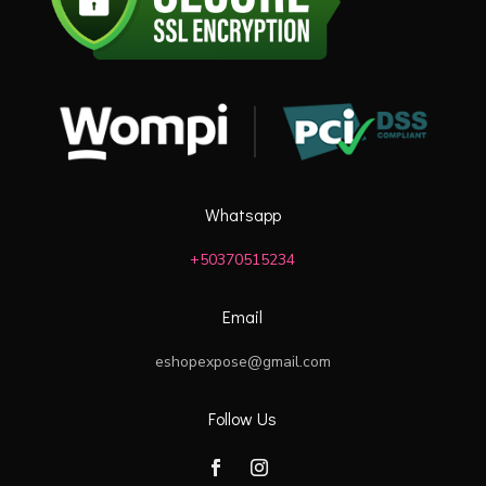
Whatsapp
+50370515234
Email
eshopexpose@gmail.com
Follow Us