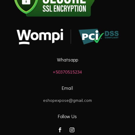
Whatsapp
+50370515234
Email
eshopexpose@gmail.com
Follow Us