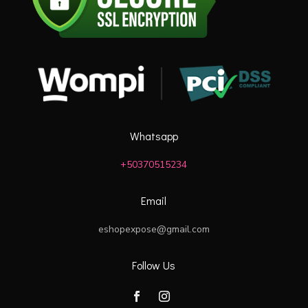
Whatsapp
+50370515234
Email
eshopexpose@gmail.com
Follow Us