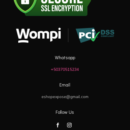
Whatsapp
+50370515234
Email
eshopexpose@gmail.com
Follow Us