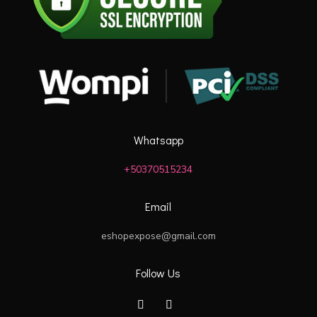
Whatsapp
+50370515234
Email
eshopexpose@gmail.com
Follow Us