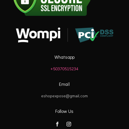
Whatsapp
+50370515234
Email
eshopexpose@gmail.com
Follow Us